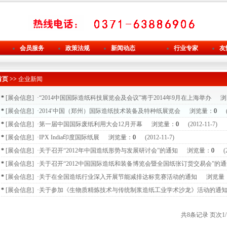
会员服务
政策法规
新闻动态
行业专家
友
首页 >>
企业新闻
*
[展会信息]
·“2014中国国际造纸科技展览会及会议”将于2014年9月在上海举办
浏
*
[展会信息]
·2014′中国（郑州）国际造纸技术装备及特种纸展览会
浏览量：
0
(2
*
[展会信息]
·第一届中国国际废纸利用大会12月开幕
浏览量：
0
(2012-11-7)
*
[展会信息]
·IPX India印度国际纸展
浏览量：
0
(2012-11-7)
*
[展会信息]
·关于召开“2012年中国造纸形势与发展研讨会”的通知
浏览量：
0
(20
*
[展会信息]
·关于召开“2012中国国际造纸和装备博览会暨全国纸张订货交易会”的
*
[展会信息]
·关于在全国造纸行业深入开展节能减排达标竞赛活动的通知
浏览量
*
[展会信息]
·关于参加《生物质精炼技术与传统制浆造纸工业学术沙龙》活动的通
共8条记录 页次1